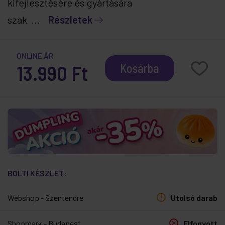
kifejlesztésére és gyártására
szak ...
Részletek
ONLINE ÁR
13.990 Ft
Kosárba
BOLTI KÉSZLET:
Webshop - Szentendre
Utolsó darab
Shopmark - Budapest
Elfogyott