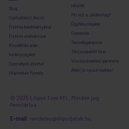
Híreink
Blog
Mit rejt a Játékvilág?
Cipősdoboz Akció
Ügyfélszolgálat
Fizetés bankkártyával
Üzleteink
Fizetés utalvánnyal
Termékgarancia
Kiszállítás árak,
Törzsvásárlói klub
futárszolgálat
Visszavásárlási garancia
Személyes átvétel
Állati jó nyuszi építés!
Utánvétes fizetés
© 2026 Liliput Toys Kft., Minden jog
fenntartva
E-mail
: rendeles@liliputjatek.hu