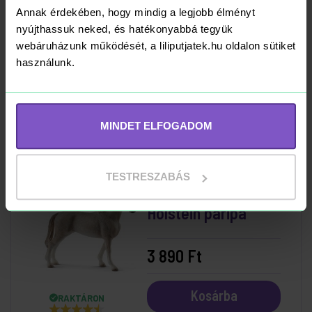
Schleich 13855
Annak érdekében, hogy mindig a legjobb élményt
Angol telivér kanca
nyújthassuk neked, és hatékonyabbá tegyük
webáruházunk működését, a liliputjatek.hu oldalon sütiket
használunk.
3 890 Ft
Kosárba
RAKTÁRON
MINDET ELFOGADOM
TESTRESZABÁS
Schleich 13859
Holstein paripa
3 890 Ft
Kosárba
RAKTÁRON