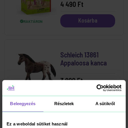
4 490 Ft
Kosárba
RAKTÁRON
Schleich 13861
Appaloosa kanca
3 890 Ft
Kosárba
RAKTÁRON
Beleegyezés
Részletek
A sütikről
Ez a weboldal sütiket használ