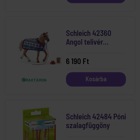
Schleich 42360
Angol telivér
takaróval
6 190 Ft
Kosárba
RAKTÁRON
Schleich 42484 Póni
szalagfüggöny