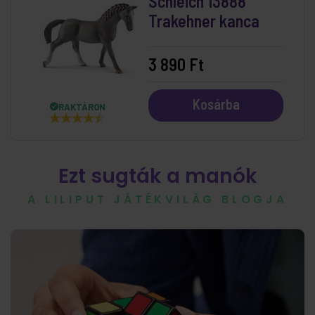
Schleich 13888
Trakehner kanca
3 890 Ft
Kosárba
RAKTÁRON
Ezt sugták a manók
A LILIPUT JÁTÉKVILÁG BLOGJA