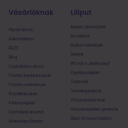
Vásárlóknak
Liliput
Balázs társasjáték
Mattel akció!
birodalma
Adatvédelem
Gyakori kérdések
ÁSZF
Híreink
Blog
Mit rejt a Játékvilág?
Cipősdoboz Akció
Ügyfélszolgálat
Fizetés bankkártyával
Üzleteink
Fizetés utalvánnyal
Termékgarancia
Kiszállítás árak,
Törzsvásárlói klub
futárszolgálat
Visszavásárlási garancia
Személyes átvétel
Állati jó nyuszi építés!
Utánvétes fizetés