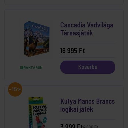
Cascadia Vadvilága
Társasjáték
16 995 Ft
Kosárba
RAKTÁRON
-15%
Kutya Mancs Brancs
logikai játék
3 999 Ft
4 690 Ft