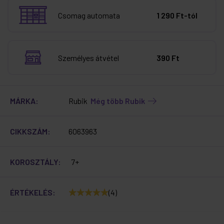
Csomag automata
1 290 Ft-tól
Személyes átvétel
390 Ft
MÁRKA:
Rubik
Még több Rubik
CIKKSZÁM:
6063963
KOROSZTÁLY:
7+
ÉRTÉKELÉS:
(4)