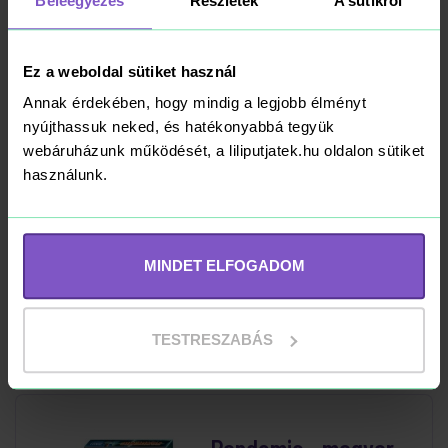
5 752 Ft
Beleegyezés
Részletek
A sütikről
7 190 Ft
Kosárba
RAKTÁRON
Ez a weboldal sütiket használ
Annak érdekében, hogy mindig a legjobb élményt
nyújthassuk neked, és hatékonyabbá tegyük
-32%
webáruházunk működését, a liliputjatek.hu oldalon sütiket
használunk.
Rubik Kocka 3x3x3
3 399 Ft
MINDET ELFOGADOM
4 990 Ft
Kosárba
RAKTÁRON
TESTRESZABÁS