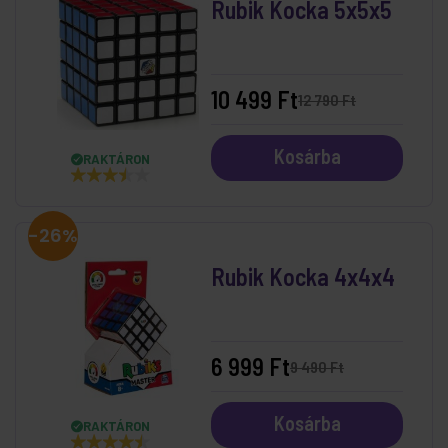
Rubik Kocka 5x5x5
10 499 Ft
12 790 Ft
Kosárba
RAKTÁRON
-26%
Rubik Kocka 4x4x4
6 999 Ft
9 490 Ft
Kosárba
RAKTÁRON