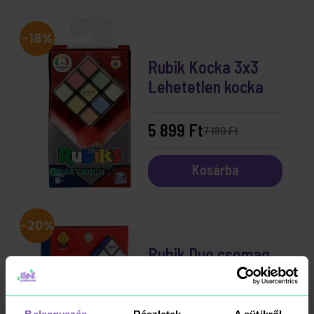
-18%
Rubik Kocka 3x3
Lehetetlen kocka
5 899 Ft
7 190 Ft
Kosárba
RAKTÁRON
-20%
Rubik Duo csomag