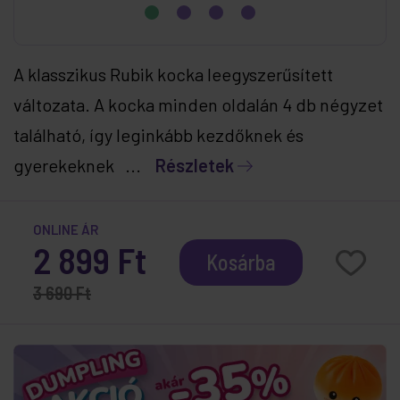
A klasszikus Rubik kocka leegyszerűsített
változata. A kocka minden oldalán 4 db négyzet
található, így leginkább kezdőknek és
gyerekeknek ...
Részletek
ONLINE ÁR
2 899 Ft
Kosárba
3 690 Ft