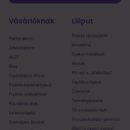
Vásárlóknak
Liliput
Balázs társasjáték
Mattel akció!
birodalma
Adatvédelem
Gyakori kérdések
ÁSZF
Híreink
Blog
Mit rejt a Játékvilág?
Cipősdoboz Akció
Ügyfélszolgálat
Fizetés bankkártyával
Üzleteink
Fizetés utalvánnyal
Termékgarancia
Kiszállítás árak,
Törzsvásárlói klub
futárszolgálat
Visszavásárlási garancia
Személyes átvétel
Állati jó nyuszi építés!