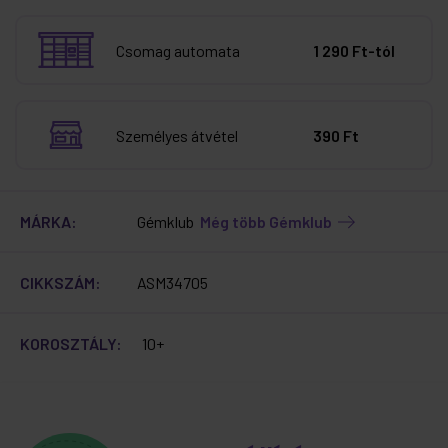
Csomag automata
1 290 Ft-tól
Személyes átvétel
390 Ft
MÁRKA:
Gémklub
Még több Gémklub
CIKKSZÁM:
ASM34705
KOROSZTÁLY:
10+