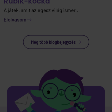
Rubik-kocka
A játék, amit az egész világ ismer...
Elolvasom
Még több blogbejegyzés