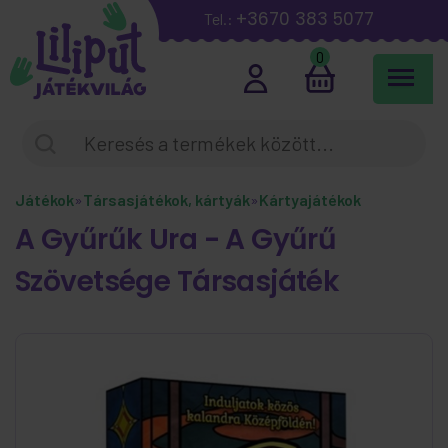
+3670 383 5077
Tel.:
0
Játékok
»
Társasjátékok, kártyák
»
Kártyajátékok
A Gyűrűk Ura - A Gyűrű
Szövetsége Társasjáték