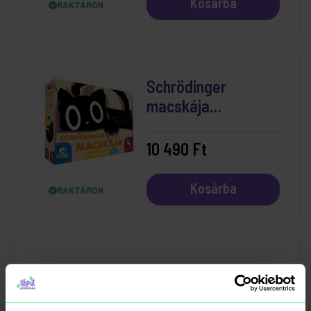
Kosárba
RAKTÁRON
Schrödinger
macskája
Társasjáték
10 490 Ft
Kosárba
RAKTÁRON
20 Másodperc
Totálkáosz