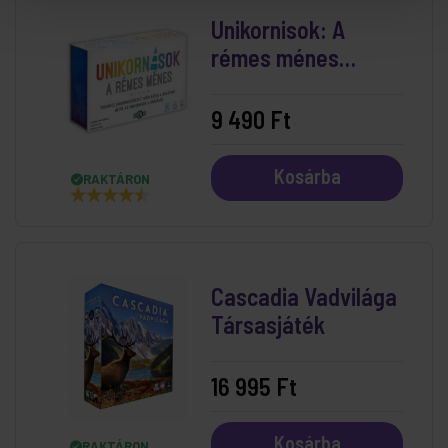
Unikornisok: A
rémes ménes
kártyajáték
9 490 Ft
Kosárba
RAKTÁRON
Cascadia Vadvilága
Társasjáték
16 995 Ft
Kosárba
RAKTÁRON