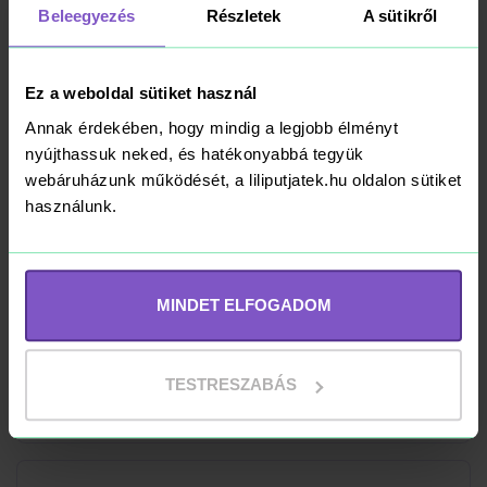
Beleegyezés
Részletek
A sütikről
9 990 Ft
Ez a weboldal sütiket használ
Kosárba
RAKTÁRON
Annak érdekében, hogy mindig a legjobb élményt
nyújthassuk neked, és hatékonyabbá tegyük
webáruházunk működését, a liliputjatek.hu oldalon sütiket
használunk.
Pandemic - magyar
kiadás
MINDET ELFOGADOM
16 490 Ft
Kosárba
TESTRESZABÁS
RAKTÁRON