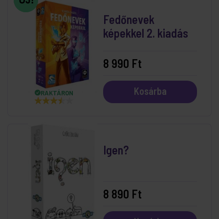
Fedőnevek
képekkel 2. kiadás
8 990 Ft
Kosárba
RAKTÁRON
Igen?
8 890 Ft