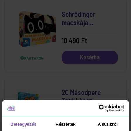
Schrödinger
macskája
Társasjáték
10 490 Ft
Kosárba
RAKTÁRON
20 Másodperc
Totálkáosz
9 990 Ft
Beleegyezés
Részletek
A sütikről