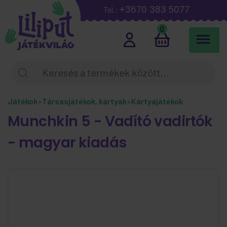
+3670 383 5077
Tel.:
0
Játékok
»
Társasjátékok, kártyák
»
Kártyajátékok
Munchkin 5 - Vadító vadirtók
- magyar kiadás