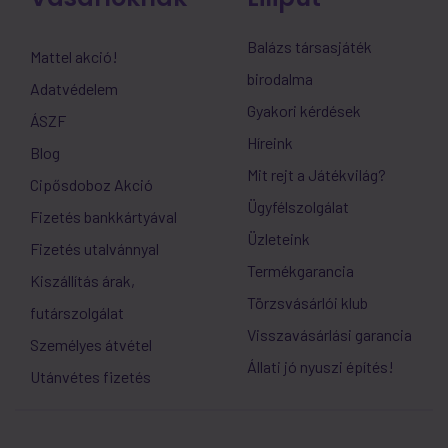
Balázs társasjáték
Mattel akció!
birodalma
Adatvédelem
Gyakori kérdések
ÁSZF
Híreink
Blog
Mit rejt a Játékvilág?
Cipősdoboz Akció
Ügyfélszolgálat
Fizetés bankkártyával
Üzleteink
Fizetés utalvánnyal
Termékgarancia
Kiszállítás árak,
Törzsvásárlói klub
futárszolgálat
Visszavásárlási garancia
Személyes átvétel
Állati jó nyuszi építés!
Utánvétes fizetés