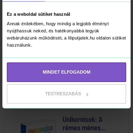
Kosárba
RAKTÁRON
Ez a weboldal sütiket használ
Annak érdekében, hogy mindig a legjobb élményt
nyújthassuk neked, és hatékonyabbá tegyük
webáruházunk működését, a liliputjatek.hu oldalon sütiket
Pandemic - magyar
használunk.
kiadás
16 490 Ft
MINDET ELFOGADOM
Kosárba
RAKTÁRON
TESTRESZABÁS
Unikornisok: A
rémes ménes