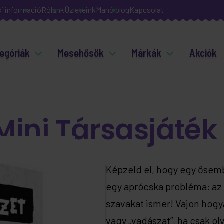
si információ
Rólunk
Üzleteink
Manó blog
Kapcsolat
egóriák
Mesehősök
Márkák
Akciók
Mini Társasjáték
Képzeld el, hogy egy ősemb
egy aprócska probléma: az 
szavakat ismer! Vajon hogy
vagy „vadászat”, ha csak o