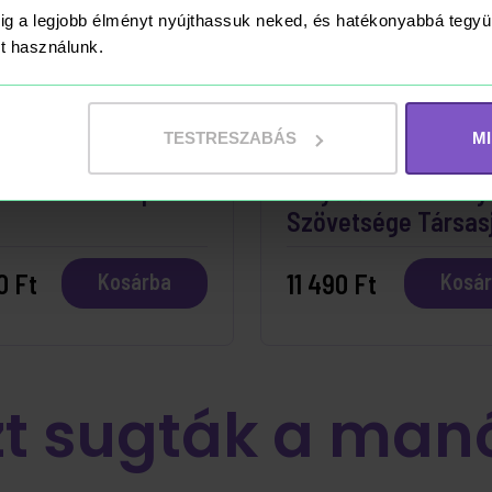
ig a legjobb élményt nyújthassuk neked, és hatékonyabbá teg
ket használunk.
ÁRON
RAKTÁRON
TESTRESZABÁS
M
t to Ride Európa
A Gyűrűk Ura - A Gy
Szövetsége Társas
0 Ft
11 490 Ft
Kosárba
Kosá
zt sugták a man