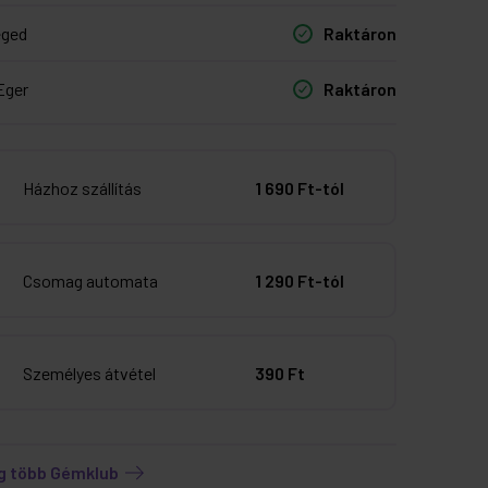
eged
Raktáron
Eger
Raktáron
Házhoz szállítás
1 690 Ft-tól
Csomag automata
1 290 Ft-tól
Személyes átvétel
390 Ft
g több Gémklub