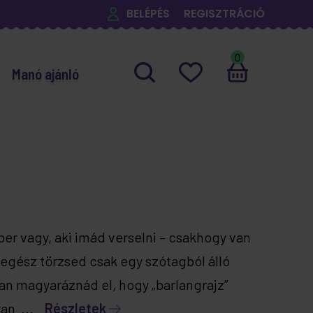
BELÉPÉS
REGISZTRÁCIÓ
0
Manó ajánló
er vagy, aki imád verselni – csakhogy van
egész törzsed csak egy szótagból álló
an magyaráznád el, hogy „barlangrajz”
lyan ...
Részletek