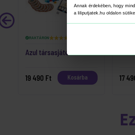
Annak érdekében, hogy mind
a liliputjatek.hu oldalon süti
RAKTÁRON
RAKT
Azul társasjáték
Ticke
19 490 Ft
17 49
Kosárba
E