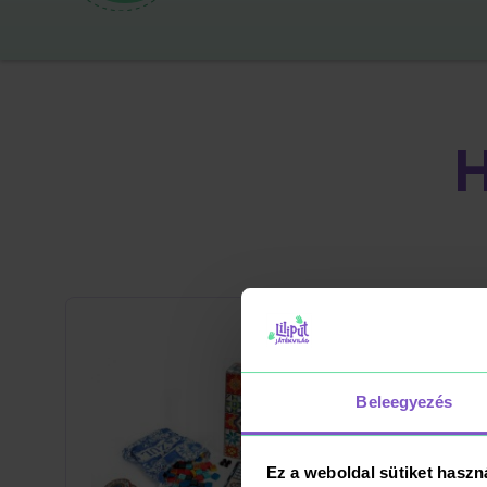
Beleegyezés
Ez a weboldal sütiket haszn