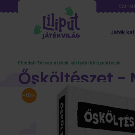
Szállítá
Játék kat
Főoldal
»
Társasjátékok, kártyák
»
Kártyajátékok
Ősköltészet - 
-15%