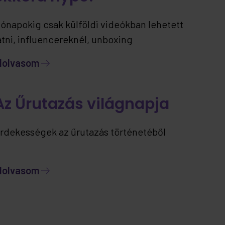
ónapokig csak külföldi videókban lehetett
átni, influencereknél, unboxing
artalmakban… most viszont már itthon is
lolvasom
lérhető – ráadásul jelenleg kizárólag nálunk.
Az Űrutazás világnapja
rdekességek az űrutazás történetéből
lolvasom