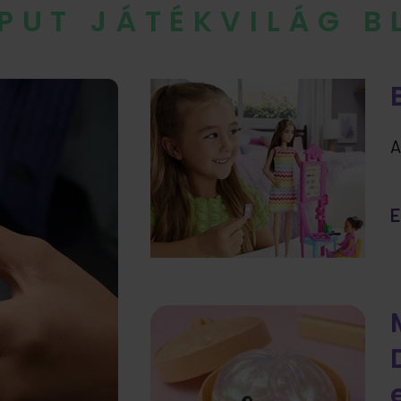
IPUT JÁTÉKVILÁG 
A
E