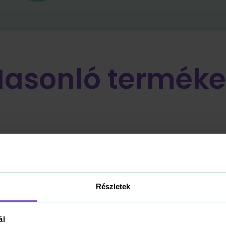
Hasonló terméke
Részletek
ál