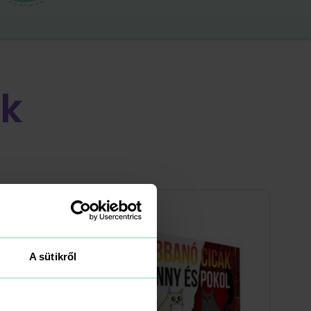
k
A sütikről