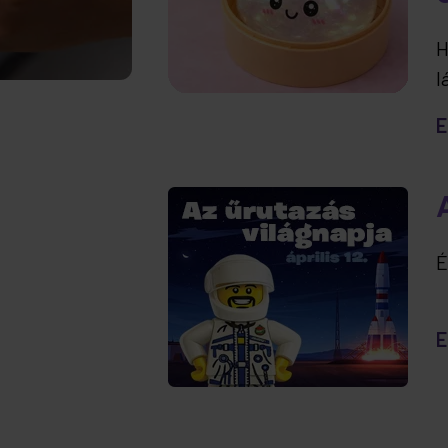
H
l
t
E
e
É
E