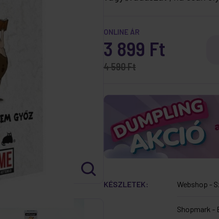
ONLINE ÁR
3 899 Ft
4 590 Ft
KÉSZLETEK:
Webshop - S
Shopmark - 