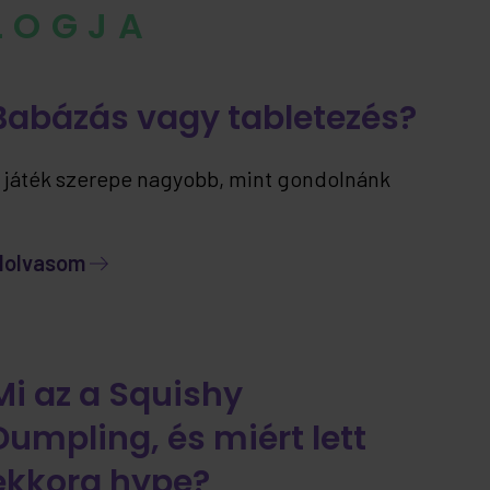
BLOGJA
Babázás vagy tabletezés?
 játék szerepe nagyobb, mint gondolnánk
lolvasom
Mi az a Squishy
Dumpling, és miért lett
ekkora hype?