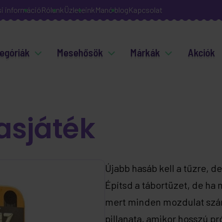
si információ
Rólunk
Üzleteink
Manó blog
Kapcsolat
egóriák
Mesehősök
Márkák
Akciók
asjáték
Újabb hasáb kell a tűzre, d
Építsd a tábortüzet, de ha 
mert minden mozdulat szám
pillanata, amikor hosszú p