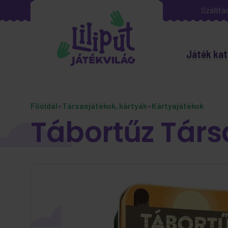
Szállítá
Játék kat
Főoldal
»
Társasjátékok, kártyák
»
Kártyajátékok
Tábortűz Társ