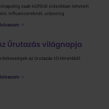
ónapokig csak külföldi videókban lehetett
átni, influencereknél, unboxing
artalmakban… most viszont már itthon is
lolvasom
lérhető – ráadásul jelenleg kizárólag nálunk.
Az Űrutazás világnapja
rdekességek az űrutazás történetéből
lolvasom