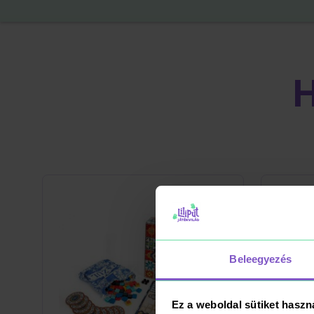
Beleegyezés
Ez a weboldal sütiket haszn