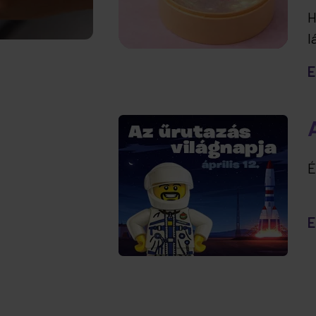
H
l
t
E
e
É
E