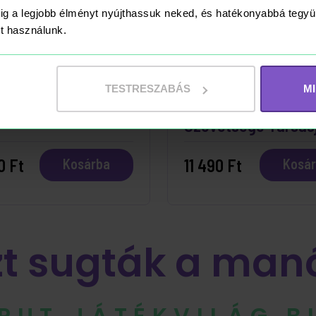
ig a legjobb élményt nyújthassuk neked, és hatékonyabbá teg
ket használunk.
ÁRON
RAKTÁRON
TESTRESZABÁS
M
t to Ride Európa
A Gyűrűk Ura - A Gy
Szövetsége Társas
0 Ft
11 490 Ft
Kosárba
Kosá
zt sugták a man
IPUT JÁTÉKVILÁG 