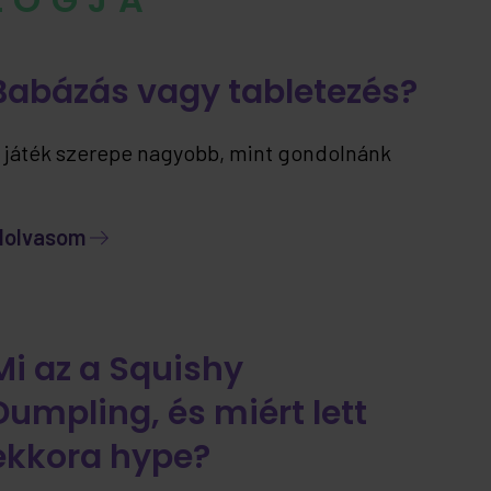
Babázás vagy tabletezés?
 játék szerepe nagyobb, mint gondolnánk
lolvasom
Mi az a Squishy
Dumpling, és miért lett
ekkora hype?