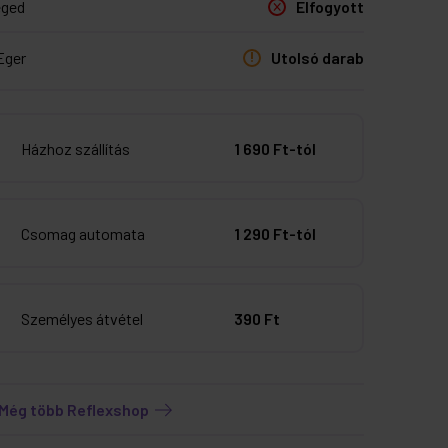
eged
Elfogyott
Eger
Utolsó darab
Házhoz szállítás
1 690 Ft-tól
Csomag automata
1 290 Ft-tól
Személyes átvétel
390 Ft
Még több Reflexshop