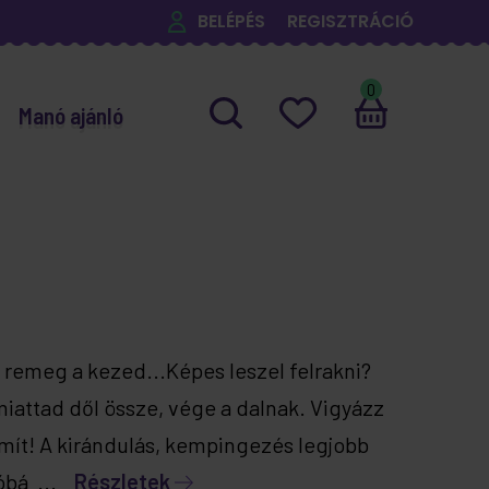
BELÉPÉS
REGISZTRÁCIÓ
0
Manó ajánló
e remeg a kezed...Képes leszel felrakni?
miattad dől össze, vége a dalnak. Vigyázz
ít! A kirándulás, kempingezés legjobb
róbá ...
Részletek