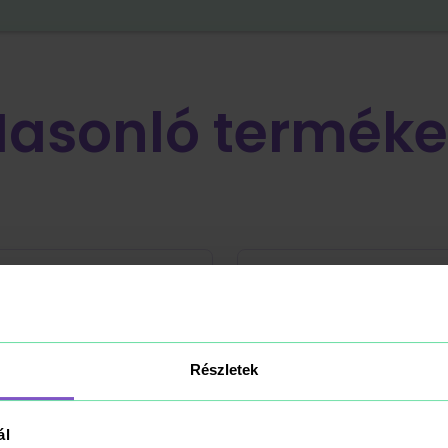
Hasonló terméke
Részletek
ál