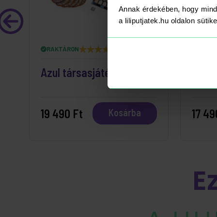
Annak érdekében, hogy mind
a liliputjatek.hu oldalon süti
RAKTÁRON
RAKT
Azul társasjáték
Ticke
19 490 Ft
17 49
Kosárba
E
A LIL