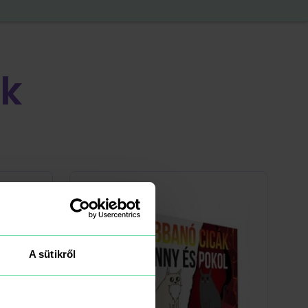
k
A sütikről