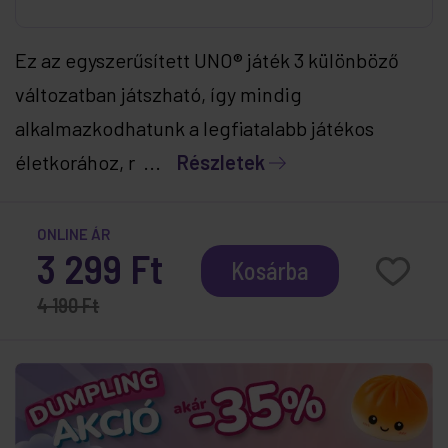
Ez az egyszerűsített UNO® játék 3 különböző
változatban játszható, így mindig
alkalmazkodhatunk a legfiatalabb játékos
életkorához, r ...
Részletek
ONLINE ÁR
3 299 Ft
Kosárba
4 190 Ft