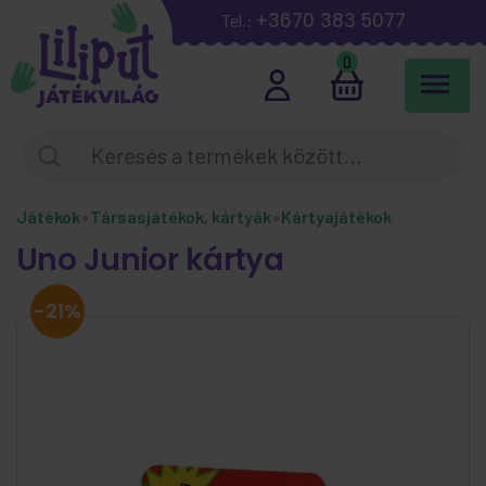
+3670 383 5077
Tel.:
0
Játékok
»
Társasjátékok, kártyák
»
Kártyajátékok
Uno Junior kártya
-21%