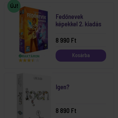
Fedőnevek
képekkel 2. kiadás
8 990 Ft
Kosárba
RAKTÁRON
Igen?
8 890 Ft