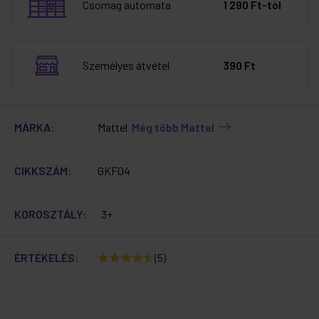
Csomag automata
1 290 Ft-tól
Személyes átvétel
390 Ft
MÁRKA:
Mattel
Még több Mattel
CIKKSZÁM:
GKF04
KOROSZTÁLY:
3+
ÉRTÉKELÉS:
(5)