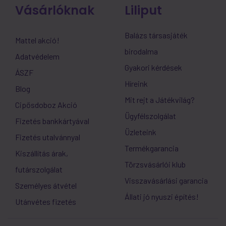
Vásárlóknak
Liliput
Balázs társasjáték
Mattel akció!
birodalma
Adatvédelem
Gyakori kérdések
ÁSZF
Híreink
Blog
Mit rejt a Játékvilág?
Cipősdoboz Akció
Ügyfélszolgálat
Fizetés bankkártyával
Üzleteink
Fizetés utalvánnyal
Termékgarancia
Kiszállítás árak,
Törzsvásárlói klub
futárszolgálat
Visszavásárlási garancia
Személyes átvétel
Állati jó nyuszi építés!
Utánvétes fizetés