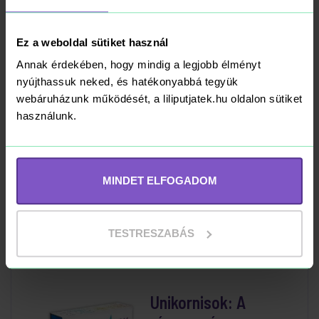
Kosárba
RAKTÁRON
Ez a weboldal sütiket használ
Annak érdekében, hogy mindig a legjobb élményt
nyújthassuk neked, és hatékonyabbá tegyük
webáruházunk működését, a liliputjatek.hu oldalon sütiket
Pandemic - magyar
használunk.
kiadás
16 490 Ft
MINDET ELFOGADOM
Kosárba
RAKTÁRON
TESTRESZABÁS
Unikornisok: A