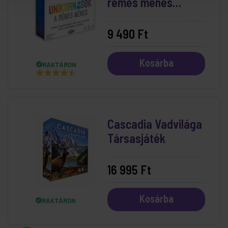
rémes ménes
kártyajáték
9 490 Ft
Kosárba
RAKTÁRON
Cascadia Vadvilága
Társasjáték
16 995 Ft
Kosárba
RAKTÁRON