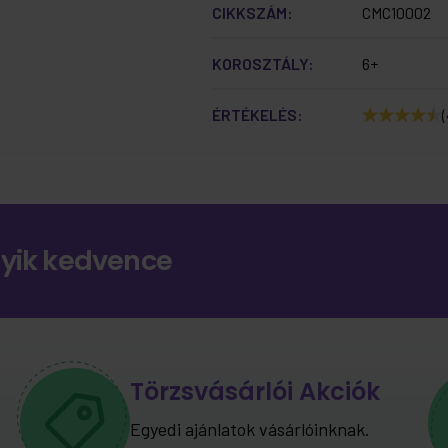
CIKKSZÁM:
CMC10002
KOROSZTÁLY:
6+
ÉRTÉKELÉS:
(
gyik kedvence
Törzsvásárlói Akciók
Egyedi ajánlatok vásárlóinknak.