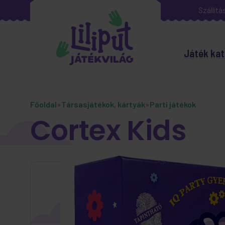
Szállítá
Játék kat
Főoldal
»
Társasjátékok, kártyák
»
Parti játékok
Cortex Kids