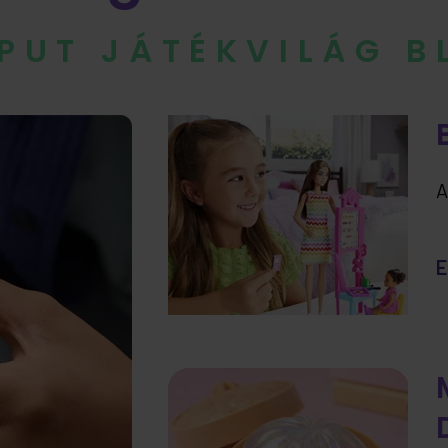
IPUT JÁTÉKVILÁG 
A
E