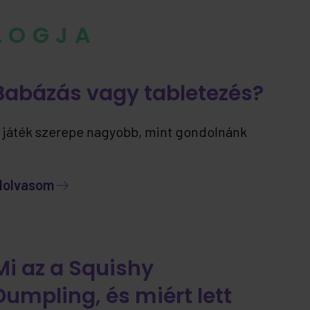
BLOGJA
Babázás vagy tabletezés?
 játék szerepe nagyobb, mint gondolnánk
lolvasom
Mi az a Squishy
Dumpling, és miért lett