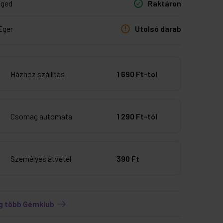
eged
Raktáron
Eger
Utolsó darab
Házhoz szállítás
1 690 Ft-tól
Csomag automata
1 290 Ft-tól
Személyes átvétel
390 Ft
g több Gémklub