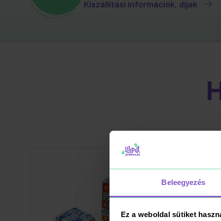
Kiszállítási információk, díjak
Beleegyezés
Ez a weboldal sütiket haszn