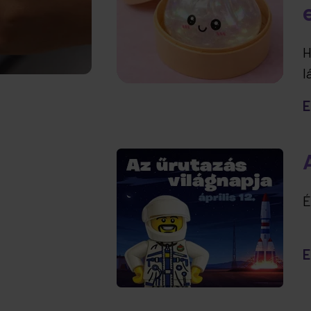
H
l
t
E
e
É
E