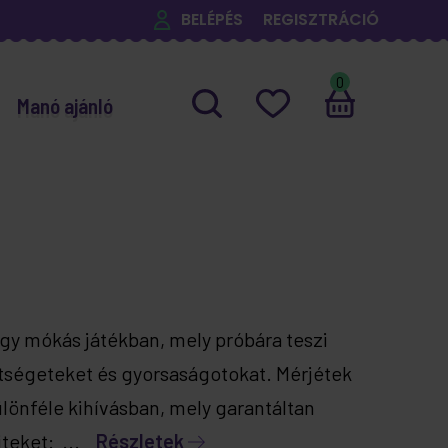
BELÉPÉS
REGISZTRÁCIÓ
0
Manó ajánló
gy mókás játékban, mely próbára teszi
tségeteket és gyorsaságotokat. Mérjétek
lönféle kihívásban, mely garantáltan
iteket: ...
Részletek