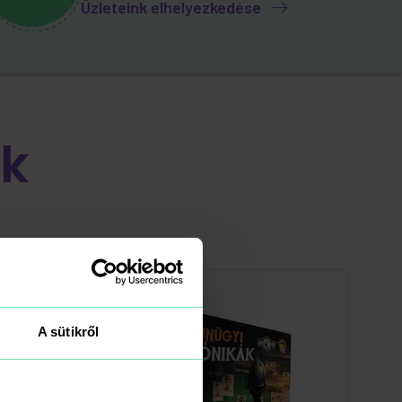
Üzleteink elhelyezkedése
k
A sütikről