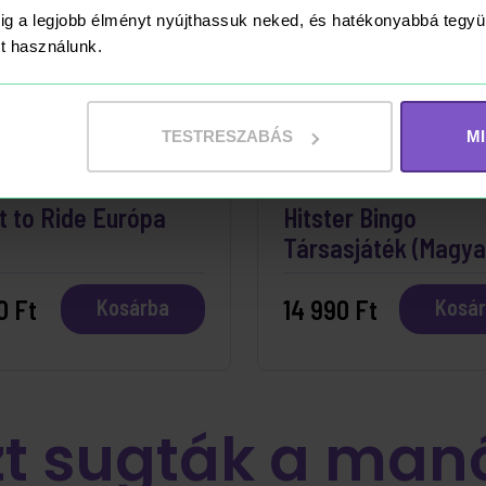
ig a legjobb élményt nyújthassuk neked, és hatékonyabbá teg
ket használunk.
TESTRESZABÁS
M
ÁRON
RAKTÁRON
t to Ride Európa
Hitster Bingo
Társasjáték (Magya
0 Ft
14 990 Ft
Kosárba
Kosá
zt sugták a man