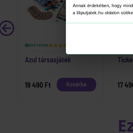
Annak érdekében, hogy mind
a liliputjatek.hu oldalon süti
RAKTÁRON
RAKT
Azul társasjáték
Ticke
19 490 Ft
17 49
Kosárba
E