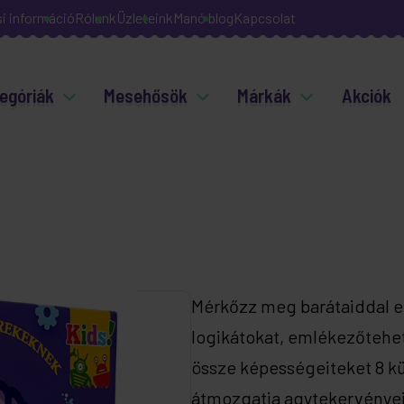
si információ
Rólunk
Üzleteink
Manó blog
Kapcsolat
egóriák
Mesehősök
Márkák
Akciók
Mérkőzz meg barátaiddal e
logikátokat, emlékezőtehe
össze képességeiteket 8 kü
átmozgatja agytekervénye