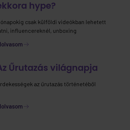
ekkora hype?
ónapokig csak külföldi videókban lehetett
átni, influencereknél, unboxing
artalmakban… most viszont már itthon is
lolvasom
lérhető – ráadásul jelenleg kizárólag nálunk.
Az Űrutazás világnapja
rdekességek az űrutazás történetéből
lolvasom