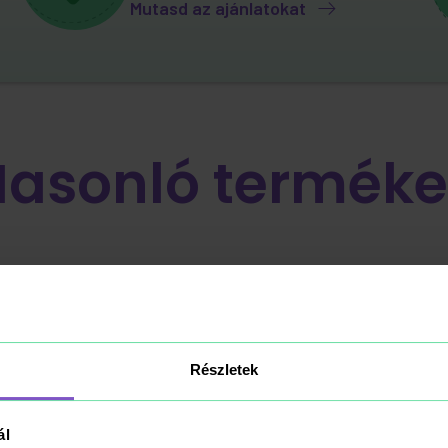
Mutasd az ajánlatokat
Hasonló terméke
Részletek
ál