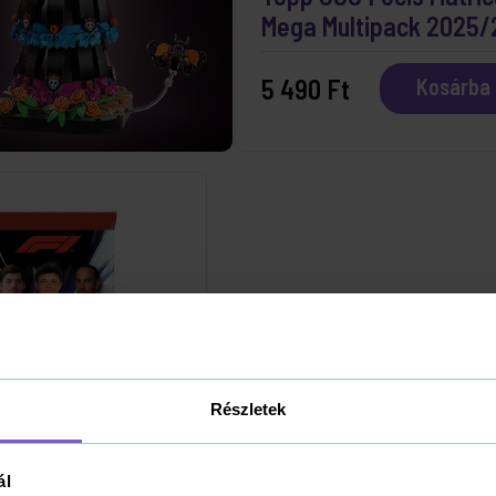
Mega Multipack 2025/
5 490 Ft
Kosárba
Részletek
ál