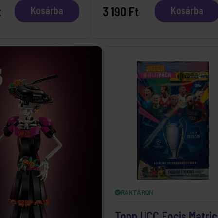
t
3 190 Ft
Kosárba
Kosárba
RAKTÁRON
Topp UCC Focis Matric