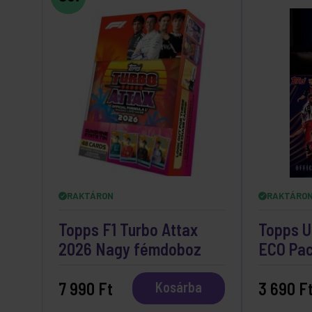
RAKTÁRON
RAKTÁRO
Topps F1 Turbo Attax
Topps U
2026 Nagy fémdoboz
ECO Pa
7 990 Ft
3 690 F
Kosárba