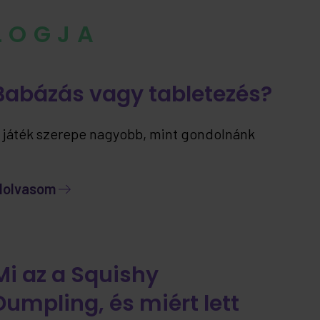
BLOGJA
Babázás vagy tabletezés?
 játék szerepe nagyobb, mint gondolnánk
lolvasom
Mi az a Squishy
Dumpling, és miért lett