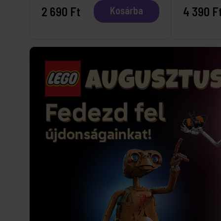
2 690 Ft
4 390 F
Kosárba