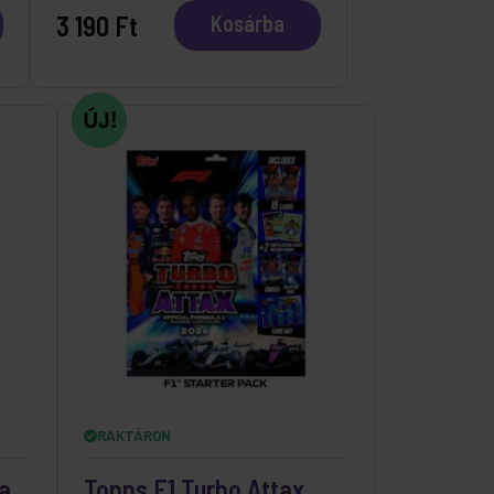
3 190 Ft
Kosárba
RAKTÁRON
a
Topps F1 Turbo Attax