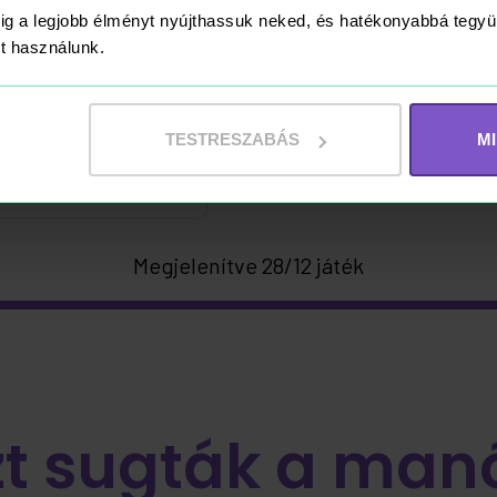
N
ig a legjobb élményt nyújthassuk neked, és hatékonyabbá teg
ket használunk.
1 Turbo Attax
rtya
TESTRESZABÁS
M
Kosárba
Megjelenítve 28/12 játék
zt sugták a man