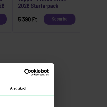
26
2026 Starterpack
5 390 Ft
Kosárba
A sütikről