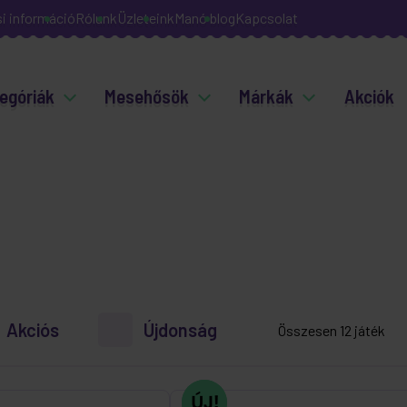
si információ
Rólunk
Üzleteink
Manó blog
Kapcsolat
egóriák
Mesehősök
Márkák
Akciók
Akciós
Újdonság
Összesen 12 játék