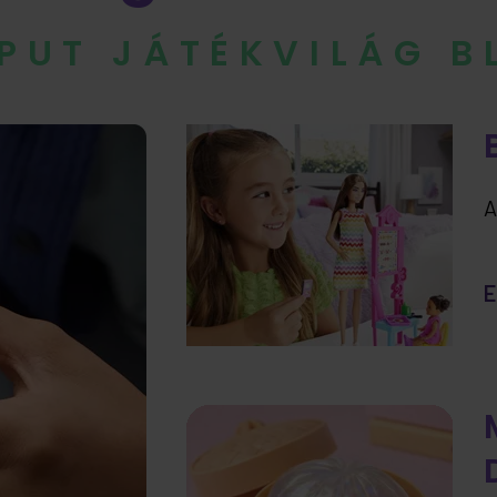
IPUT JÁTÉKVILÁG 
A
E