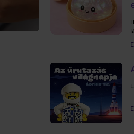
H
l
t
E
e
É
E