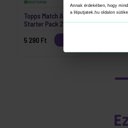
RAKTÁRON
RAKTÁRO
Annak érdekében, hogy mind
a liliputjatek.hu oldalon süti
Topps Match Attax Extra
Topps F
Starter Pack 2026
2026 ká
5 290 Ft
1 590 Ft
Kosárba
E