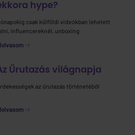
ekkora hype?
ónapokig csak külföldi videókban lehetett
átni, influencereknél, unboxing
artalmakban… most viszont már itthon is
lolvasom
lérhető – ráadásul jelenleg kizárólag nálunk.
Az Űrutazás világnapja
rdekességek az űrutazás történetéből
lolvasom