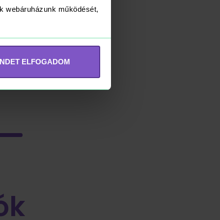
yük webáruházunk működését,
INDET ELFOGADOM
ók