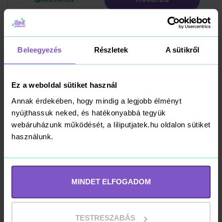
Beleegyezés
Részletek
A sütikről
Hot Wheels X
Ferrari Távirányítós
Kisautó
Ez a weboldal sütiket használ
11 990 Ft
Annak érdekében, hogy mindig a legjobb élményt
nyújthassuk neked, és hatékonyabbá tegyük
webáruházunk működését, a liliputjatek.hu oldalon sütiket
Kosárba
RAKTÁRON
használunk.
-29%
MINDET ELFOGADOM
Hex Bots
Távirányítós Falon
mászó Gekkó
TESTRESZABÁS