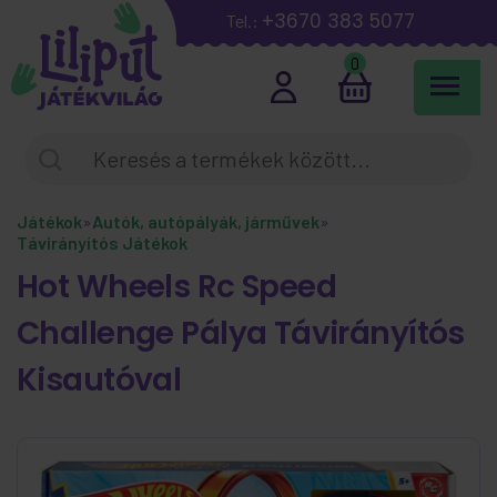
+3670 383 5077
Tel.:
0
Játékok
»
Autók, autópályák, járművek
»
Távirányítós Játékok
Hot Wheels Rc Speed
Challenge Pálya Távirányítós
Kisautóval