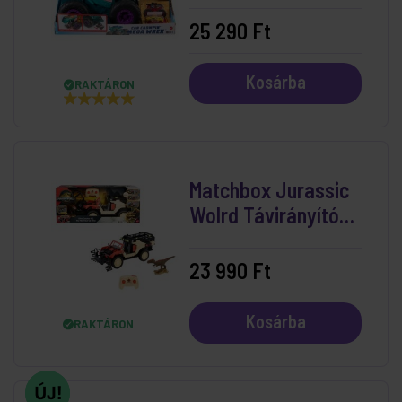
Mega Wrex
25 290 Ft
Kosárba
RAKTÁRON
Matchbox Jurassic
Wolrd Távirányítós
Autó
23 990 Ft
Kosárba
RAKTÁRON