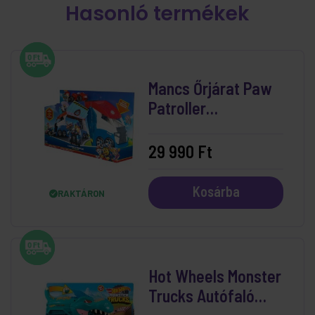
Hasonló termékek
Mancs Őrjárat Paw
Patroller
Csapatszállító
Kamion Hanggal
29 990 Ft
Kosárba
RAKTÁRON
Hot Wheels Monster
Trucks Autófaló