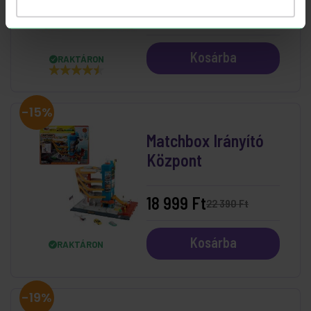
9 999 Ft
13 990 Ft
Kosárba
RAKTÁRON
-15%
Matchbox Irányító
Központ
18 999 Ft
22 390 Ft
Kosárba
RAKTÁRON
-19%