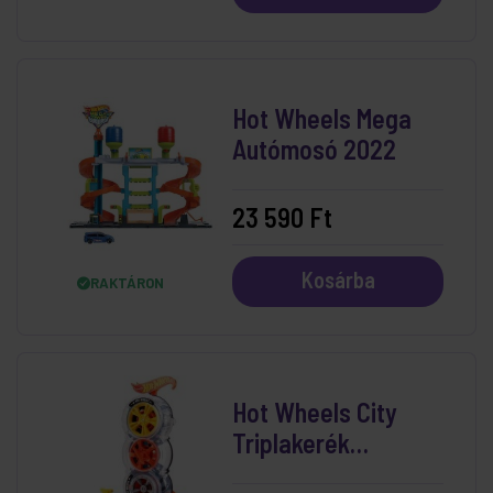
Hot Wheels Mega
Autómosó 2022
23 590 Ft
Kosárba
RAKTÁRON
Hot Wheels City
Triplakerék
Gumiszervíz