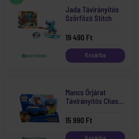
Jada Távirányítós
Szörföző Stitch
19 490 Ft
Kosárba
RAKTÁRON
Mancs Őrjárat
Távirányítós Chase
Autó
15 990 Ft
Kosárba
RAKTÁRON