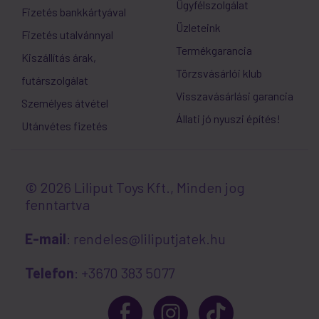
Ügyfélszolgálat
Fizetés bankkártyával
Üzleteink
Fizetés utalvánnyal
Termékgarancia
Kiszállítás árak,
Törzsvásárlói klub
futárszolgálat
Visszavásárlási garancia
Személyes átvétel
Állati jó nyuszi építés!
Utánvétes fizetés
© 2026 Liliput Toys Kft., Minden jog
fenntartva
E-mail
: rendeles@liliputjatek.hu
Telefon
: +3670 383 5077