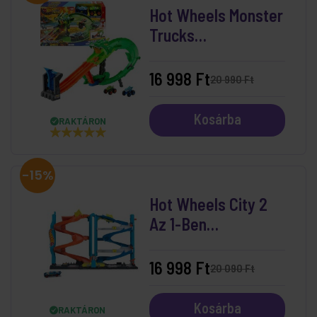
Hot Wheels Monster
Trucks
Sárkányfutam
Pályaszett
16 998 Ft
20 990 Ft
Kosárba
RAKTÁRON
-15%
Hot Wheels City 2
Az 1-Ben
Versenytorony
16 998 Ft
20 090 Ft
Kosárba
RAKTÁRON