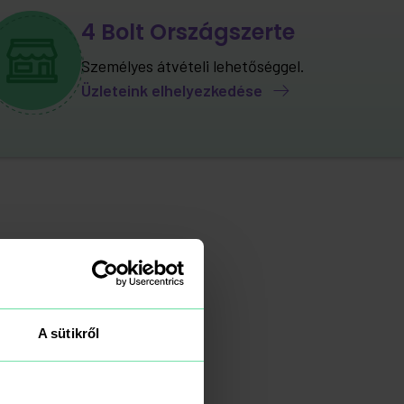
4 Bolt Országszerte
Személyes átvételi lehetőséggel.
Üzleteink elhelyezkedése
yek
A sütikről