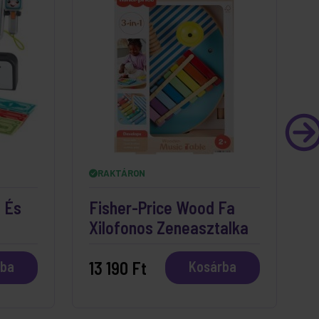
RAKTÁRON
 És
Fisher-Price Wood Fa
F
Xilofonos Zeneasztalka
13 190 Ft
1
rba
Kosárba