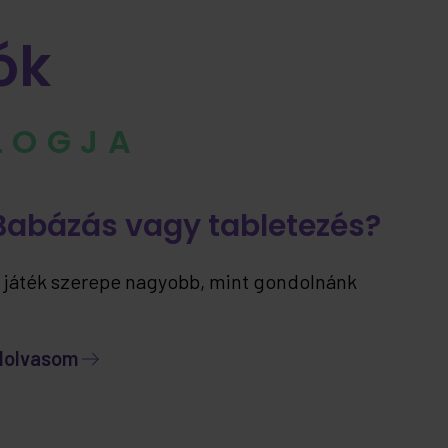
ók
BLOGJA
Babázás vagy tabletezés?
 játék szerepe nagyobb, mint gondolnánk
lolvasom