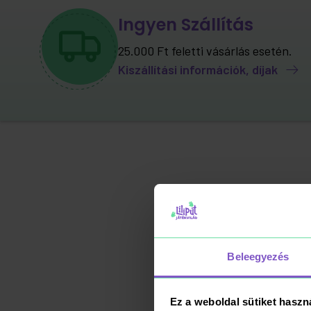
Ingyen Szállítás
25.000 Ft feletti vásárlás esetén.
Kiszállítási információk, díjak
Vá
Beleegyezés
Ez a weboldal sütiket haszn