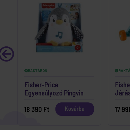
RAKTÁRON
RAKT
Fisher-Price
Fishe
Egyensúlyozó Pingvin
Járá
18 390 Ft
17 99
Kosárba