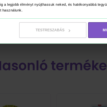
ig a legjobb élményt nyújthassuk neked, és hatékonyabbá teg
ket használunk.
a megvettuk. Nem bantam meg, jo valasztas volt.
TESTRESZABÁS
M
Hasonló terméke