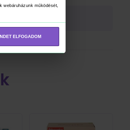
yük webáruházunk működését,
INDET ELFOGADOM
k