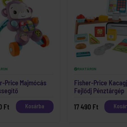
ÁRON
RAKTÁRON
r-Price Majmócás
Fisher-Price Kacagj
ssegítő
Fejlődj Pénztárgép
0 Ft
17 490 Ft
Kosárba
Kosá