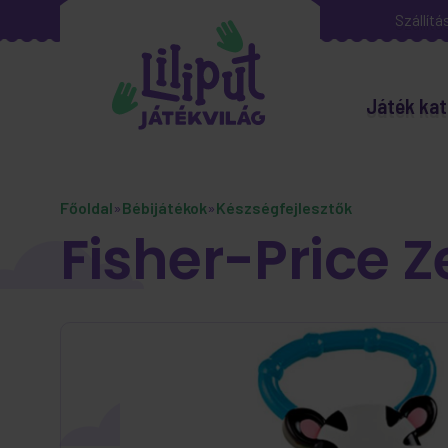
Szállítá
Játék kat
Főoldal
»
Bébijátékok
»
Készségfejlesztők
Fisher-Price Z