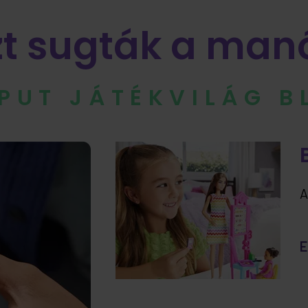
zt sugták a man
IPUT JÁTÉKVILÁG 
A
E