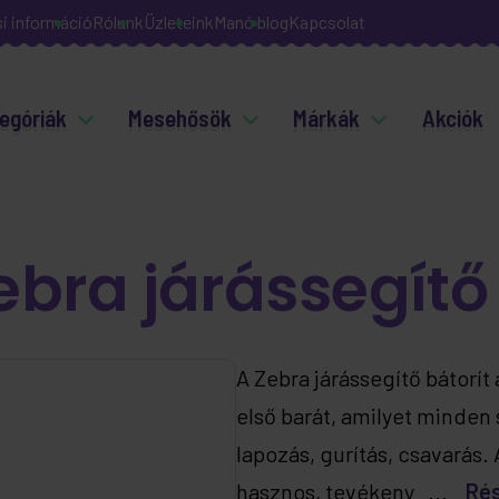
si információ
Rólunk
Üzleteink
Manó blog
Kapcsolat
egóriák
Mesehősök
Márkák
Akciók
ebra járássegítő
A Zebra járássegítő bátorít 
első barát, amilyet minden
lapozás, gurítás, csavarás.
hasznos, tevékeny ...
Ré