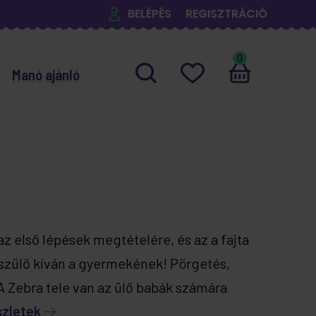
BELÉPÉS
REGISZTRÁCIÓ
0
Manó ajánló
az első lépések megtételére, és az a fajta
 szülő kíván a gyermekének! Pörgetés,
 A Zebra tele van az ülő babák számára
szletek