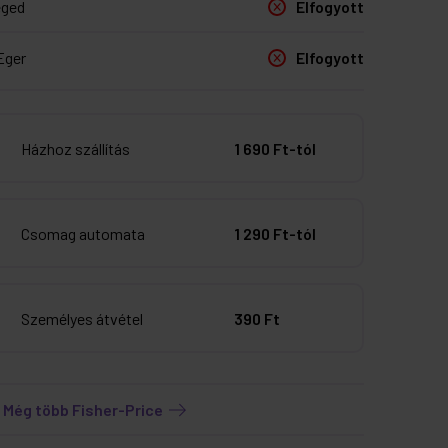
eged
Elfogyott
Eger
Elfogyott
Házhoz szállítás
1 690 Ft-tól
Csomag automata
1 290 Ft-tól
Személyes átvétel
390 Ft
e
Még több Fisher-Price