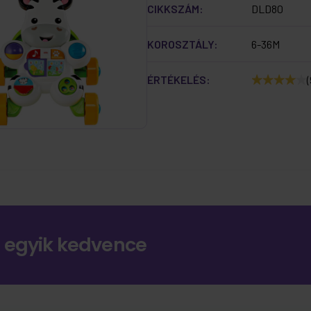
CIKKSZÁM:
DLD80
KOROSZTÁLY:
6-36M
ÉRTÉKELÉS:
(
 egyik kedvence