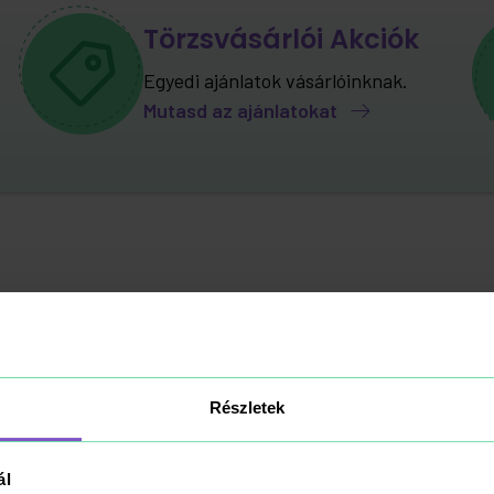
Törzsvásárlói Akciók
Egyedi ajánlatok vásárlóinknak.
Mutasd az ajánlatokat
sárlói vélemén
Részletek
ál