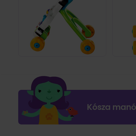
Kósza manó