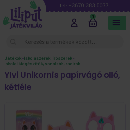
+3670 383 5077
Tel.:
0
Játékok
»
Iskolaszerek, írószerek
»
Iskolai kiegészítők, vonalzók, radírok
Ylvi Unikornis papírvágó olló,
kétféle