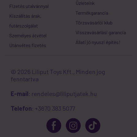
Üzleteink
Fizetés utalvánnyal
Termékgarancia
Kiszállítás árak,
Törzsvásárlói klub
futárszolgálat
Visszavásárlási garancia
Személyes átvétel
Állati jó nyuszi építés!
Utánvétes fizetés
© 2026 Liliput Toys Kft., Minden jog
fenntartva
E-mail
: rendeles@liliputjatek.hu
Telefon
: +3670 383 5077