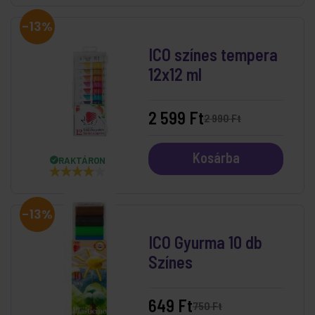
-13%
ICO színes tempera
12x12 ml
2 599 Ft
2 990 Ft
Kosárba
RAKTÁRON
-13%
ICO Gyurma 10 db
Színes
649 Ft
750 Ft