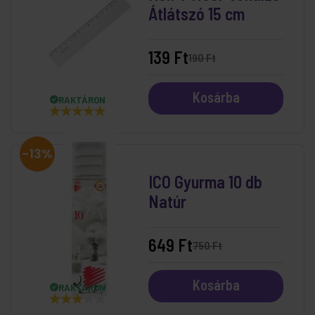
Átlátszó 15 cm
139 Ft
190 Ft
Kosárba
RAKTÁRON
-13%
ICO Gyurma 10 db
Natúr
649 Ft
750 Ft
Kosárba
RAKTÁRON