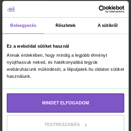
Miss Melody
Beleegyezés
Részletek
A sütikről
Uzsonnásdoboz
Dusty Rose
Ez a weboldal sütiket használ
2 690 Ft
Annak érdekében, hogy mindig a legjobb élményt
nyújthassuk neked, és hatékonyabbá tegyük
Kosárba
webáruházunk működését, a liliputjatek.hu oldalon sütiket
RAKTÁRON
használunk.
-19%
ICO Ecset Szett 3
MINDET ELFOGADOM
darabos (4-6-10)
TESTRESZABÁS
399 Ft
490 Ft