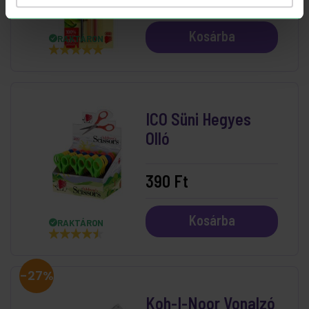
Kosárba
RAKTÁRON
ICO Süni Hegyes
Olló
390 Ft
Kosárba
RAKTÁRON
-27%
Koh-I-Noor Vonalzó