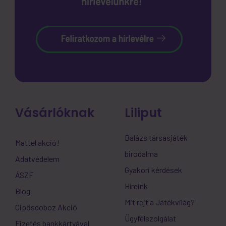
Vásárlóknak
Liliput
Balázs társasjáték
Mattel akció!
birodalma
Adatvédelem
Gyakori kérdések
ÁSZF
Híreink
Blog
Mit rejt a Játékvilág?
Cipősdoboz Akció
Ügyfélszolgálat
Fizetés bankkártyával