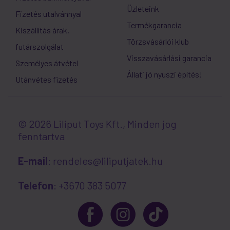
Üzleteink
Fizetés utalvánnyal
Termékgarancia
Kiszállítás árak,
Törzsvásárlói klub
futárszolgálat
Visszavásárlási garancia
Személyes átvétel
Állati jó nyuszi építés!
Utánvétes fizetés
© 2026 Liliput Toys Kft., Minden jog
fenntartva
E-mail
: rendeles@liliputjatek.hu
Telefon
: +3670 383 5077