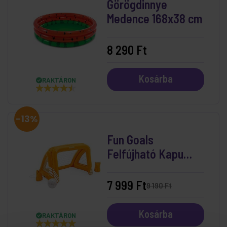
Görögdinnye
Medence 168x38 cm
8 290 Ft
Kosárba
RAKTÁRON
-13%
Fun Goals
Felfújható Kapu
Medencébe
(140x89x91 cm)
7 999 Ft
9 190 Ft
Kosárba
RAKTÁRON