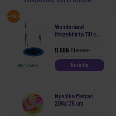
-40%
Wonderland
fészekhinta 110 cm
Kék
11 999 Ft
19 990 Ft
Kosárba
RAKTÁRON
Nyalóka Matrac
208x135 cm