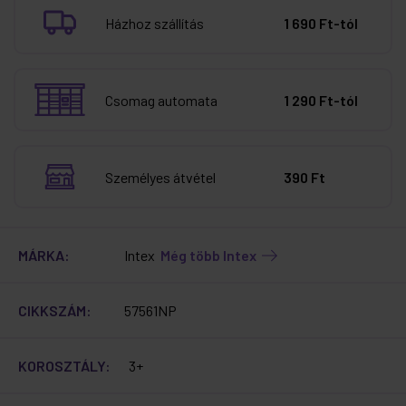
Házhoz szállítás
1 690 Ft-tól
Csomag automata
1 290 Ft-tól
Személyes átvétel
390 Ft
MÁRKA:
Intex
Még több Intex
CIKKSZÁM:
57561NP
KOROSZTÁLY:
3+