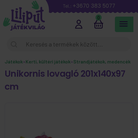
+3670 383 5077
Tel.:
0
Játékok
»
Kerti, kültéri játékok
»
Strandjátékok, medencék
Unikornis lovagló 201x140x97
cm