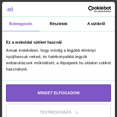
Vagány Kisbusz
Beleegyezés
Részletek
A sütikről
Matrac 178x91x23
cm
Ez a weboldal sütiket használ
7 390 Ft
Annak érdekében, hogy mindig a legjobb élményt
nyújthassuk neked, és hatékonyabbá tegyük
Kosárba
webáruházunk működését, a liliputjatek.hu oldalon sütiket
RAKTÁRON
használunk.
Deluxe Beülős Bébi
MINDET ELFOGADOM
Úszógumi 79x79cm
TESTRESZABÁS