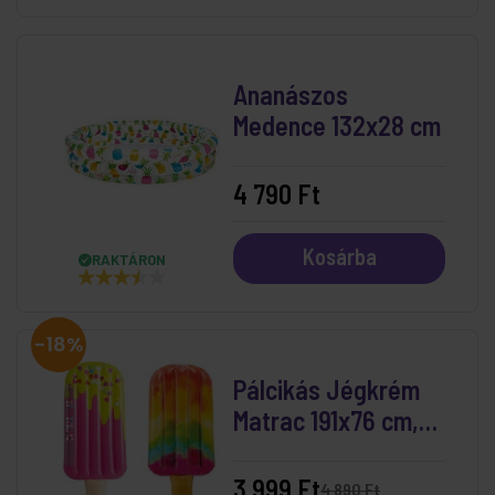
Ananászos
Medence 132x28 cm
4 790 Ft
Kosárba
RAKTÁRON
-18%
Pálcikás Jégkrém
Matrac 191x76 cm,
kétféle
3 999 Ft
4 890 Ft