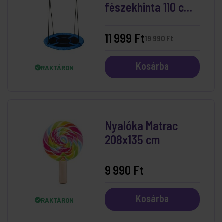
fészekhinta 110 cm
Kék
11 999 Ft
19 990 Ft
Kosárba
RAKTÁRON
Nyalóka Matrac
208x135 cm
9 990 Ft
Kosárba
RAKTÁRON