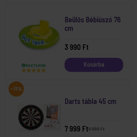
Beülős Bébiúszó 76
cm
3 990 Ft
Kosárba
RAKTÁRON
-11%
Darts tábla 45 cm
7 999 Ft
8 990 Ft