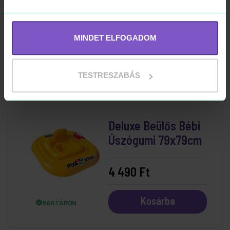
Bébimedence, Kék
166x100x25 cm
6 590 Ft
MINDET ELFOGADOM
Kosárba
RAKTÁRON
TESTRESZABÁS
Deluxe Beülős Bébi
Úszógumi 79x79cm
4 490 Ft
Kosárba
RAKTÁRON