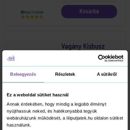
Kosárba
RAKTÁRON
Vagány Kisbusz
Matrac 178x91x23
cm
7 390 Ft
Beleegyezés
Részletek
A sütikről
Kosárba
RAKTÁRON
Ez a weboldal sütiket használ
Annak érdekében, hogy mindig a legjobb élményt
nyújthassuk neked, és hatékonyabbá tegyük
webáruházunk működését, a liliputjatek.hu oldalon sütiket
Szögletes
használunk.