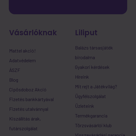
Vásárlóknak
Liliput
Balázs társasjáték
Mattel akció!
birodalma
Adatvédelem
Gyakori kérdések
ÁSZF
Híreink
Blog
Mit rejt a Játékvilág?
Cipősdoboz Akció
Ügyfélszolgálat
Fizetés bankkártyával
Üzleteink
Fizetés utalvánnyal
Termékgarancia
Kiszállítás árak,
Törzsvásárlói klub
futárszolgálat
Visszavásárlási garancia