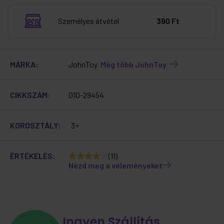
Személyes átvétel
390 Ft
MÁRKA:
JohnToy
Még több JohnToy
CIKKSZÁM:
010-29454
KOROSZTÁLY:
3+
ÉRTÉKELÉS:
(11)
Nézd meg a véleményeket
Ingyen Szállítás