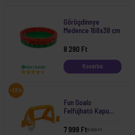
Görögdinnye
Medence 168x38 cm
8 290 Ft
Kosárba
RAKTÁRON
-13%
Fun Goals
Felfújható Kapu
Medencébe
(140x89x91 cm)
7 999 Ft
9 190 Ft