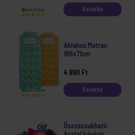
Kosárba
RAKTÁRON
Ablakos Matrac
188x71cm
4 990 Ft
Kosárba
RAKTÁRON
Összecsukható
Asztal kávézó