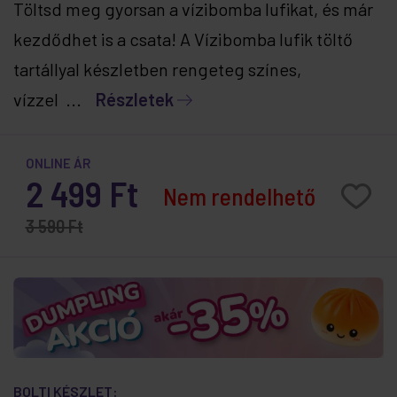
Töltsd meg gyorsan a vízibomba lufikat, és már
kezdődhet is a csata! A Vízibomba lufik töltő
tartállyal készletben rengeteg színes,
vízzel ...
Részletek
ONLINE ÁR
2 499 Ft
Nem rendelhető
3 590 Ft
BOLTI KÉSZLET: