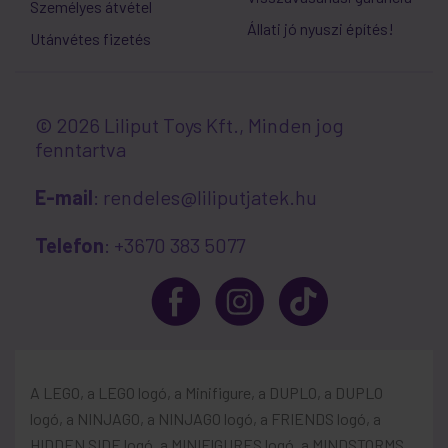
Személyes átvétel
Állati jó nyuszi építés!
Utánvétes fizetés
© 2026 Liliput Toys Kft., Minden jog
fenntartva
E-mail
: rendeles@liliputjatek.hu
Telefon
: +3670 383 5077
A LEGO, a LEGO logó, a Minifigure, a DUPLO, a DUPLO
logó, a NINJAGO, a NINJAGO logó, a FRIENDS logó, a
HIDDEN SIDE logó, a MINIFIGURES logó, a MINDSTORMS,