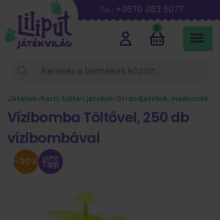
+3670 383 5077
Tel.:
0
Játékok
»
Kerti, kültéri játékok
»
Strandjátékok, medencék
Vízibomba Töltővel, 250 db
vízibombával
-30%