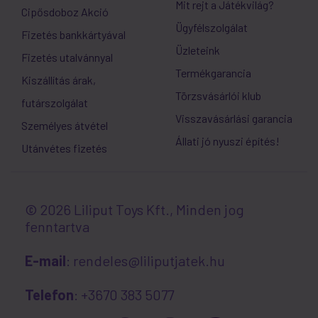
Mit rejt a Játékvilág?
Cipősdoboz Akció
Ügyfélszolgálat
Fizetés bankkártyával
Üzleteink
Fizetés utalvánnyal
Termékgarancia
Kiszállítás árak,
Törzsvásárlói klub
futárszolgálat
Visszavásárlási garancia
Személyes átvétel
Állati jó nyuszi építés!
Utánvétes fizetés
© 2026 Liliput Toys Kft., Minden jog
fenntartva
E-mail
: rendeles@liliputjatek.hu
Telefon
: +3670 383 5077