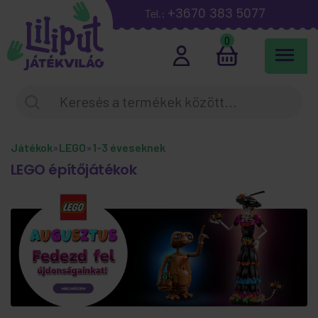
+3670 383 5077
Tel.:
0
Játékok
»
LEGO
»
1-3 éveseknek
LEGO építőjátékok