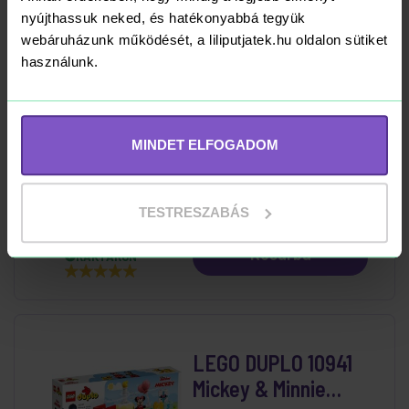
Kosárba
RAKTÁRON
nyújthassuk neked, és hatékonyabbá tegyük
webáruházunk működését, a liliputjatek.hu oldalon sütiket
használunk.
-12%
LEGO DUPLO 10913
Elemtartó doboz
MINDET ELFOGADOM
8 599 Ft
9 790 Ft
TESTRESZABÁS
Kosárba
RAKTÁRON
LEGO DUPLO 10941
Mickey & Minnie