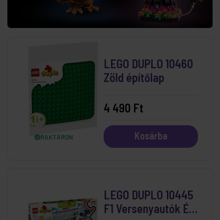
LEGO DUPLO 10460
Zöld építőlap
4 490 Ft
Kosárba
RAKTÁRON
LEGO DUPLO 10445
F1 Versenyautók És