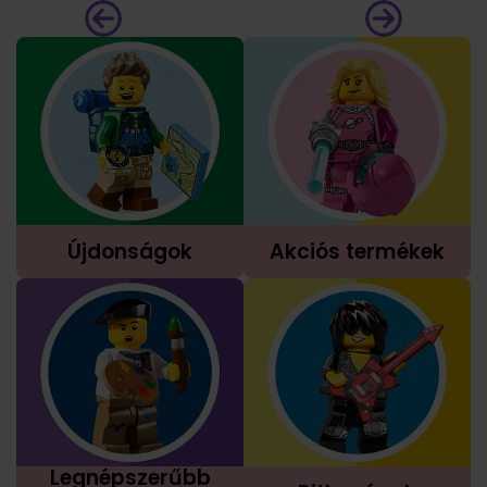
Újdonságok
Akciós termékek
Legnépszerűbb