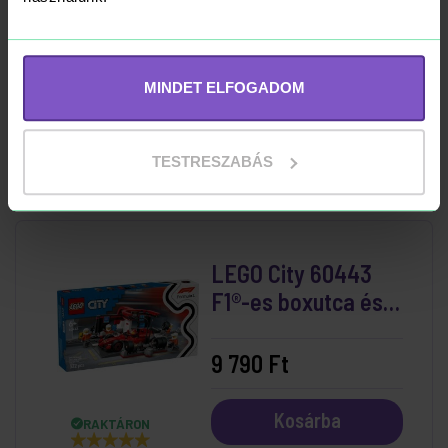
LEGO City 60499
Repülőtéri
Tűzoltóautó
MINDET ELFOGADOM
24 290 Ft
Kosárba
RAKTÁRON
TESTRESZABÁS
LEGO City 60443
F1®-es boxutca és
személyzet, Ferrari
autóval
9 790 Ft
Kosárba
RAKTÁRON