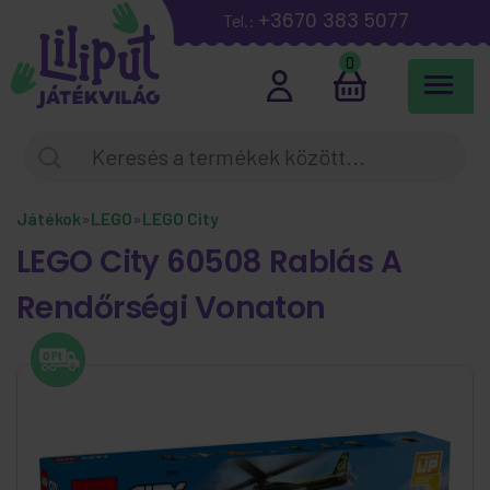
+3670 383 5077
Tel.:
0
Játékok
»
LEGO
»
LEGO City
LEGO City 60508 Rablás A
Rendőrségi Vonaton