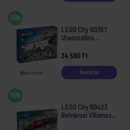
LEGO City 60367
Utasszállító
repülőgép
34 590 Ft
Kosárba
RAKTÁRON
LEGO City 60423
Belvárosi Villamos
És Megálló