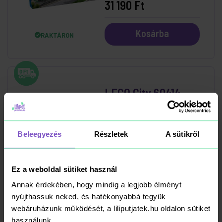
31 190 Ft
Kosárba
RAKTÁRON
LEGO City 60414
Tűzoltóállomás És
Tűzoltóautó
Beleegyezés
Részletek
A sütikről
27 890 Ft
Kosárba
RAKTÁRON
Ez a weboldal sütiket használ
Annak érdekében, hogy mindig a legjobb élményt
nyújthassuk neked, és hatékonyabbá tegyük
webáruházunk működését, a liliputjatek.hu oldalon sütiket
használunk.