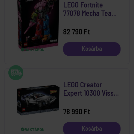
LEGO Fortnite
77078 Mecha Team
Leader
82 790 Ft
Kosárba
RAKTÁRON
LEGO Creator
Expert 10300 Vissza
a jövőbe időgép
78 990 Ft
Kosárba
RAKTÁRON