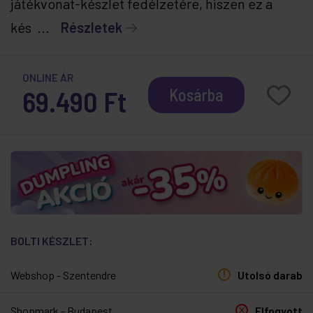
játékvonat-készlet fedélzetére, hiszen ez a
kés ...
Részletek
ONLINE ÁR
69.490 Ft
Kosárba
BOLTI KÉSZLET:
Webshop - Szentendre
Utolsó darab
Shopmark - Budapest
Elfogyott