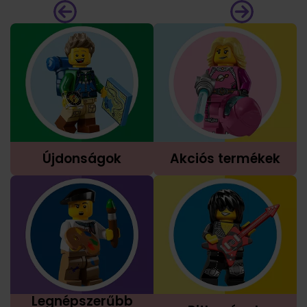
Újdonságok
Akciós termékek
Legnépszerűbb