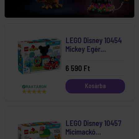
LEGO Disney 10454
Mickey Egér
Játszótere És
Autója
6 590 Ft
Kosárba
RAKTÁRON
LEGO Disney 10457
Micimackó