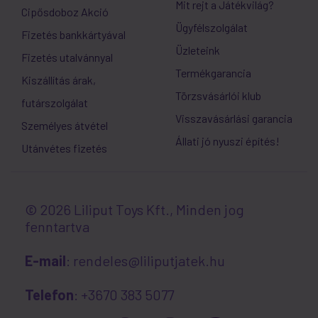
Mit rejt a Játékvilág?
Cipősdoboz Akció
Ügyfélszolgálat
Fizetés bankkártyával
Üzleteink
Fizetés utalvánnyal
Termékgarancia
Kiszállítás árak,
Törzsvásárlói klub
futárszolgálat
Visszavásárlási garancia
Személyes átvétel
Állati jó nyuszi építés!
Utánvétes fizetés
© 2026 Liliput Toys Kft., Minden jog
fenntartva
E-mail
: rendeles@liliputjatek.hu
Telefon
: +3670 383 5077