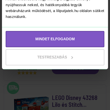
Kosárba
RAKTÁRON
nyújthassuk neked, és hatékonyabbá tegyük
webáruházunk működését, a liliputjatek.hu oldalon sütiket
használunk.
LEGO Disney 43249
Stitch
MINDET ELFOGADOM
22 790 Ft
TESTRESZABÁS
Kosárba
RAKTÁRON
LEGO Disney 43268
Lilo és Stitch