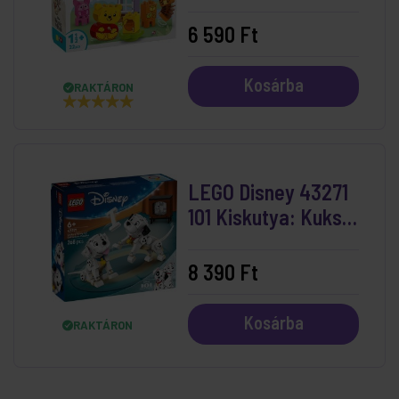
Születésnapi Zsúrja
6 590 Ft
Kosárba
RAKTÁRON
LEGO Disney 43271
101 Kiskutya: Kuksi
És Pelyhes
Dalmatakölykök
8 390 Ft
Kosárba
RAKTÁRON