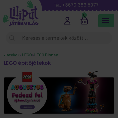
+3670 383 5077
Tel.:
0
Játékok
»
LEGO
»
LEGO Disney
LEGO építőjátékok