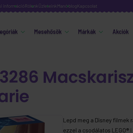
si információ
Rólunk
Üzleteink
Manó blog
Kapcsolat
egóriák
Mesehősök
Márkák
Akciók
3286 Macskarisz
arie
Lepd meg a Disney filmek ra
ezzel a csodálatos LEGO® ǀ