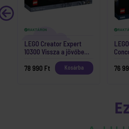
RAKTÁRON
RAKT
LEGO Creator Expert
LEGO 
10300 Vissza a jövőbe
Conc
időgép
78 990 Ft
76 99
Kosárba
E