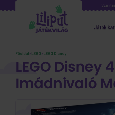
Szállítá
Játék kat
Főoldal
»
LEGO
»
LEGO Disney
LEGO Disney 4
Imádnivaló M