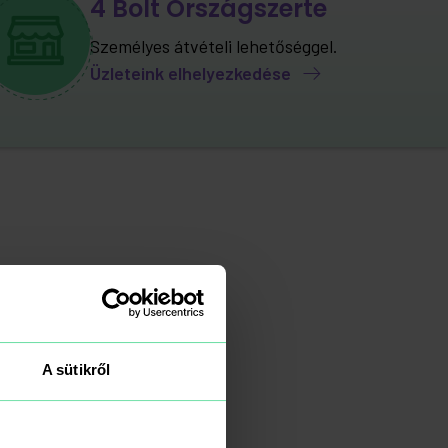
4 Bolt Országszerte
Személyes átvételi lehetőséggel.
Üzleteink elhelyezkedése
A sütikről