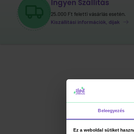
Ingyen Szállítás
25.000 Ft feletti vásárlás esetén.
Kiszállítási információk, díjak
Beleegyezés
Ez a weboldal sütiket haszn