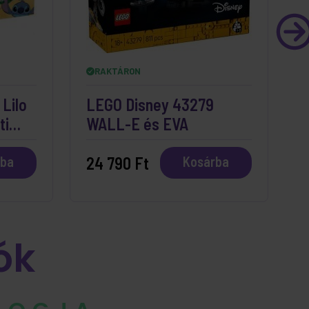
RAKTÁRON
Lilo
LEGO Disney 43279
L
ti
WALL-E és EVA
S
24 790 Ft
2
rba
Kosárba
ók