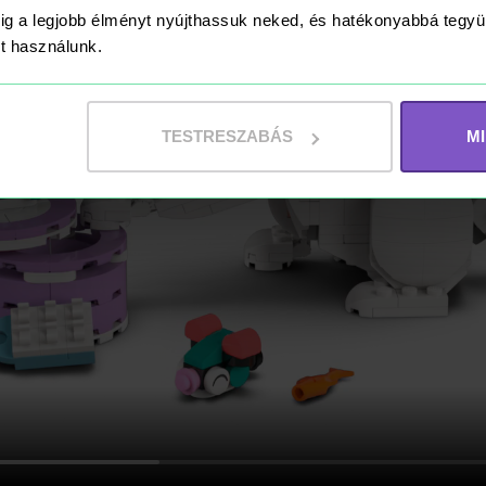
ig a legjobb élményt nyújthassuk neked, és hatékonyabbá teg
ket használunk.
TESTRESZABÁS
M