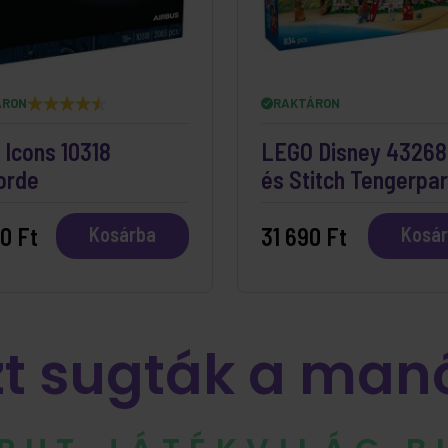
ÁRON
RAKTÁRON
Icons 10318
LEGO Disney 43268 
orde
és Stitch Tengerpar
Háza
0 Ft
31 690 Ft
Kosárba
Kosá
zt sugták a man