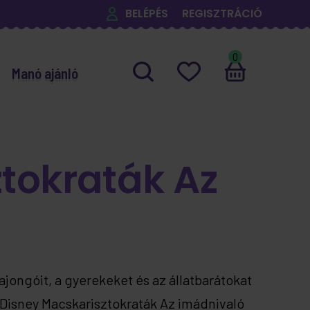
BELÉPÉS
REGISZTRÁCIÓ
0
Manó ajánló
tokraták Az
jongóit, a gyerekeket és az állatbarátokat
 Disney Macskarisztokraták Az imádnivaló