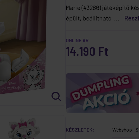
Marie (43286) játéképítő ké
épült, beállítható ...
Rész
ONLINE ÁR
14.190 Ft
KÉSZLETEK:
Webshop - S