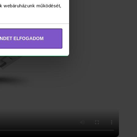
yük webáruházunk működését,
INDET ELFOGADOM