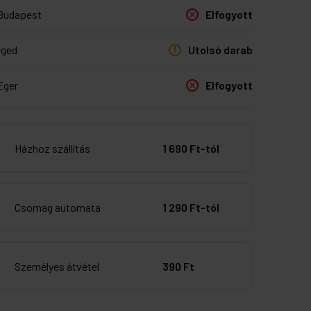
Budapest
Elfogyott
eged
Utolsó darab
Eger
Elfogyott
Házhoz szállítás
1 690 Ft-tól
Csomag automata
1 290 Ft-tól
Személyes átvétel
390 Ft