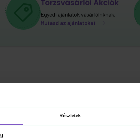
Törzsvásárlói Akciók
Egyedi ajánlatok vásárlóinknak.
Mutasd az ajánlatokat
Részletek
ál