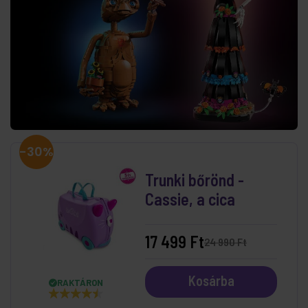
-30%
Trunki bőrönd -
Cassie, a cica
17 499 Ft
24 990 Ft
Kosárba
RAKTÁRON