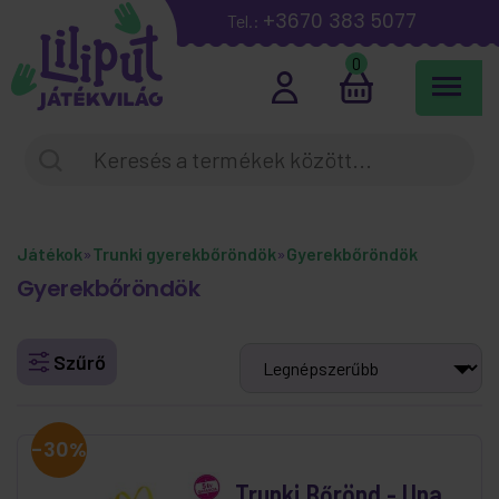
+3670 383 5077
Tel.:
0
Játékok
»
Trunki gyerekbőröndök
»
Gyerekbőröndök
Gyerekbőröndök
Szűrő
-30%
Trunki Bőrönd - Una,