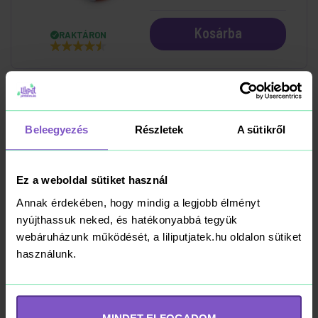
Kosárba
RAKTÁRON
Megjelenítve 6/9 játék
Beleegyezés
Részletek
A sütikről
További termékek betöltése
Ez a weboldal sütiket használ
Annak érdekében, hogy mindig a legjobb élményt
nyújthassuk neked, és hatékonyabbá tegyük
Ezt sugták a manók
webáruházunk működését, a liliputjatek.hu oldalon sütiket
használunk.
A LILIPUT JÁTÉKVILÁG BLOGJA