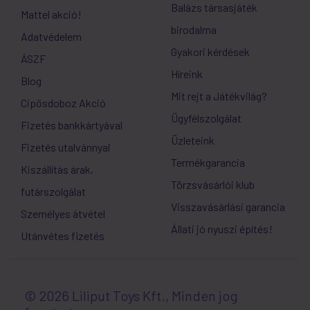
Balázs társasjáték
Mattel akció!
birodalma
Adatvédelem
Gyakori kérdések
ÁSZF
Híreink
Blog
Mit rejt a Játékvilág?
Cipősdoboz Akció
Ügyfélszolgálat
Fizetés bankkártyával
Üzleteink
Fizetés utalvánnyal
Termékgarancia
Kiszállítás árak,
Törzsvásárlói klub
futárszolgálat
Visszavásárlási garancia
Személyes átvétel
Állati jó nyuszi építés!
Utánvétes fizetés
© 2026 Liliput Toys Kft., Minden jog