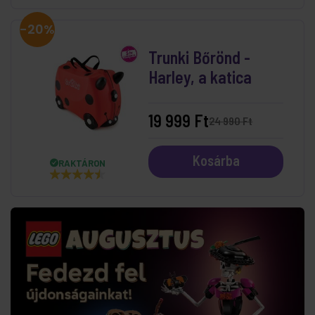
-20%
Trunki Bőrönd -
Harley, a katica
19 999 Ft
24 990 Ft
Kosárba
RAKTÁRON