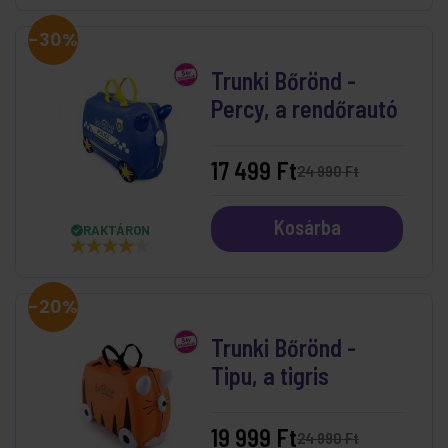
-30%
Trunki Bőrönd -
Percy, a rendőrautó
17 499 Ft
24 990 Ft
Kosárba
RAKTÁRON
-20%
Trunki Bőrönd -
Tipu, a tigris
19 999 Ft
24 990 Ft