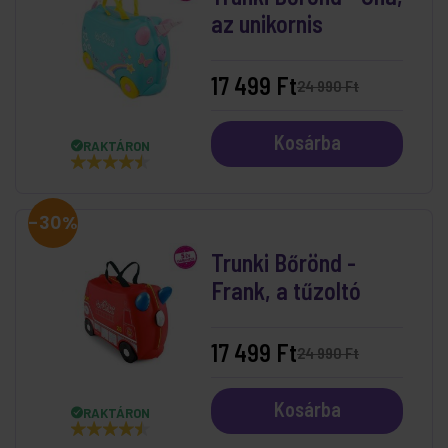
az unikornis
17 499 Ft
24 990 Ft
Kosárba
RAKTÁRON
-30%
Trunki Bőrönd -
Frank, a tűzoltó
17 499 Ft
24 990 Ft
Kosárba
RAKTÁRON