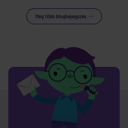
Még több blogbejegyzés