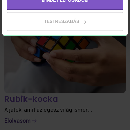
MINDET ELFOGADOM
TESTRESZABÁS
Rubik-kocka
A játék, amit az egész világ ismer...
Elolvasom