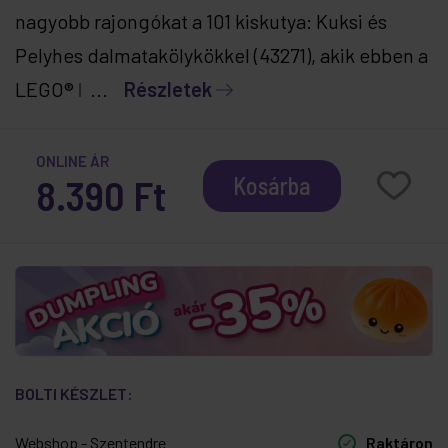
nagyobb rajongókat a 101 kiskutya: Kuksi és
Pelyhes dalmatakölykökkel (43271), akik ebben a
LEGO® ǀ ...
Részletek
ONLINE ÁR
8.390 Ft
Kosárba
BOLTI KÉSZLET:
Webshop - Szentendre
Raktáron