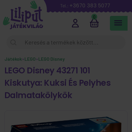
+3670 383 5077
Tel.:
0
Játékok
»
LEGO
»
LEGO Disney
LEGO Disney 43271 101
Kiskutya: Kuksi És Pelyhes
Dalmatakölykök