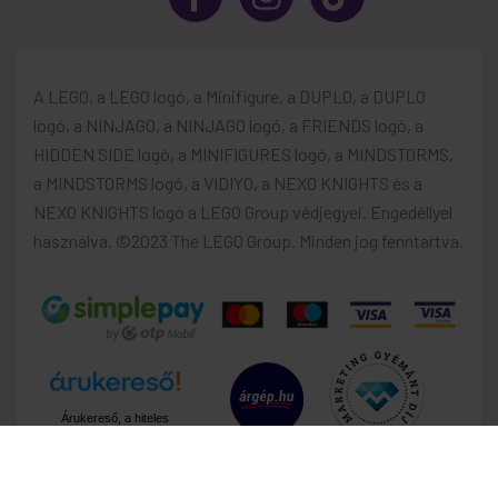
A LEGO, a LEGO logó, a Minifigure, a DUPLO, a DUPLO
logó, a NINJAGO, a NINJAGO logó, a FRIENDS logó, a
HIDDEN SIDE logó, a MINIFIGURES logó, a MINDSTORMS,
a MINDSTORMS logó, a VIDIYO, a NEXO KNIGHTS és a
NEXO KNIGHTS logó a LEGO Group védjegyei. Engedéllyel
használva. ©2023 The LEGO Group. Minden jog fenntartva.
Árukereső, a hiteles
vásárlási kalauz