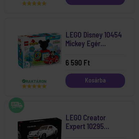
LEGO Disney 10454
Mickey Egér
Játszótere És
Autója
6 590 Ft
Kosárba
RAKTÁRON
LEGO Creator
Expert 10295
Porche 911