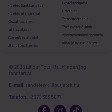
Ügyfélszolgálat
Fizetés bankkártyával
Üzleteink
Fizetés utalvánnyal
Termékgarancia
Kiszállítás árak,
Törzsvásárlói klub
futárszolgálat
Visszavásárlási garancia
Személyes átvétel
Állati jó nyuszi építés!
Utánvétes fizetés
© 2026 Liliput Toys Kft., Minden jog
fenntartva
E-mail
: rendeles@liliputjatek.hu
Telefon
: +3670 383 5077