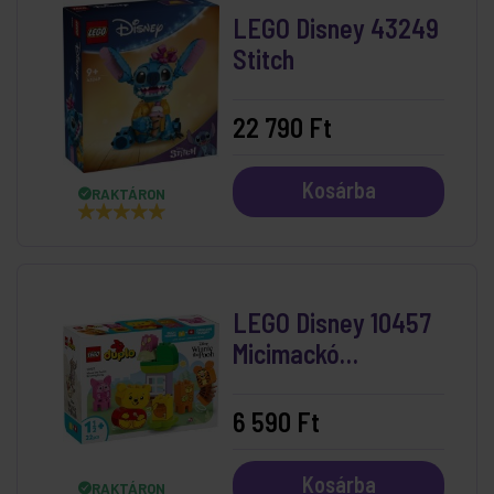
LEGO Disney 43249
Stitch
22 790 Ft
Kosárba
RAKTÁRON
LEGO Disney 10457
Micimackó
Születésnapi Zsúrja
6 590 Ft
Kosárba
RAKTÁRON