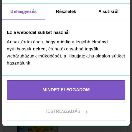
Kosárba
RAKTÁRON
Beleegyezés
Részletek
A sütikről
Ez a weboldal sütiket használ
LEGO Disney 43296
Annak érdekében, hogy mindig a legjobb élményt
Stitch és Foltos
nyújthassuk neked, és hatékonyabbá tegyük
webáruházunk működését, a liliputjatek.hu oldalon sütiket
24 790 Ft
használunk.
Kosárba
RAKTÁRON
MINDET ELFOGADOM
TESTRESZABÁS
LEGO Disney 43243
Simba, a kis
oroszlánkirály