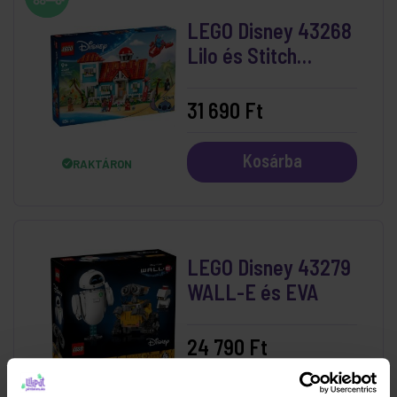
LEGO Disney 43268
Lilo és Stitch
Tengerparti Háza
31 690 Ft
Kosárba
RAKTÁRON
LEGO Disney 43279
WALL-E és EVA
24 790 Ft