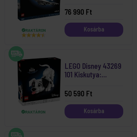
76 990 Ft
Kosárba
RAKTÁRON
LEGO Disney 43269
101 Kiskutya:
Dalmatakölyök
50 590 Ft
Kosárba
RAKTÁRON